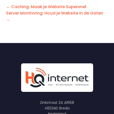
← Caching: Maak je Website Supersnel
Server Monitoring: Houd je Website in de Gaten
→
Zinkstraat 24 A1658
4823AD Breda
Nederland