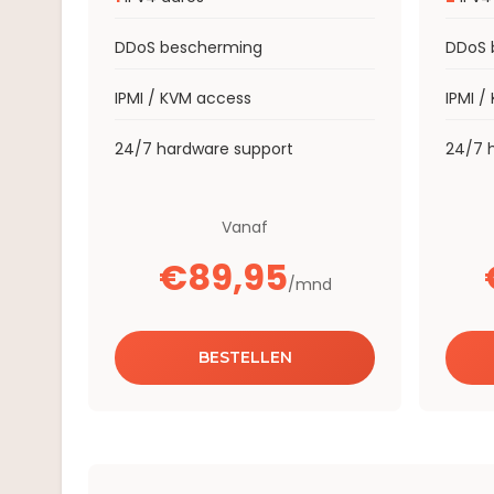
DDoS bescherming
DDoS 
IPMI / KVM access
IPMI /
24/7 hardware support
24/7 
Vanaf
€89,95
/mnd
BESTELLEN