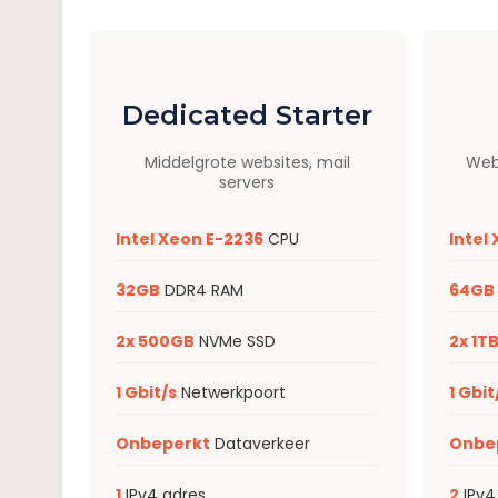
Dedicated Starter
Middelgrote websites, mail
Webs
servers
Intel Xeon E-2236
CPU
Intel
32GB
DDR4 RAM
64GB
2x 500GB
NVMe SSD
2x 1T
1 Gbit/s
Netwerkpoort
1 Gbit
Onbeperkt
Dataverkeer
Onbe
1
IPv4 adres
2
IPv4