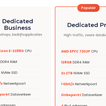
Populair
Dedicated
Dedicated P
Business
hops, bedrijfsapplicaties
High-traffic, zware data
 Xeon E-2288G
CPU
AMD EPYC 7302P
CPU
DDR4 RAM
128GB
DDR4 RAM
B
NVMe SSD
2x 2TB
NVMe SSD
/s
Netwerkpoort
1 Gbit/s
Netwerkpoort
perkt
Dataverkeer
Onbeperkt
Dataverkeer
 adressen
4
IPv4 adressen