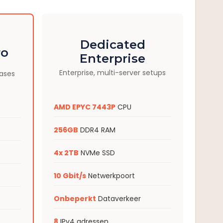
Dedicated
ro
Enterprise
Enterprise, multi-server setups
bases
AMD EPYC 7443P
CPU
256GB
DDR4 RAM
4x 2TB
NVMe SSD
10 Gbit/s
Netwerkpoort
Onbeperkt
Dataverkeer
8
IPv4 adressen