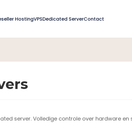
eseller Hosting
VPS
Dedicated Server
Contact
vers
ated server. Volledige controle over hardware en