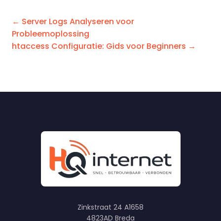
← Server Logs Analyseren voor
Probleemoplossing
htaccess Configuratie: Gids voor Beginners →
Zinkstraat 24 A1658
4823AD Breda