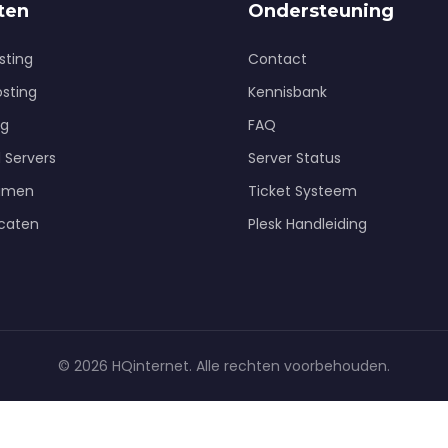
ten
Ondersteuning
sting
Contact
osting
Kennisbank
ng
FAQ
 Servers
Server Status
amen
Ticket Systeem
icaten
Plesk Handleiding
© 2026 HQinternet. Alle rechten voorbehouden.