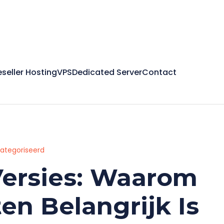
eseller Hosting
VPS
Dedicated Server
Contact
categoriseerd
ersies: Waarom
en Belangrijk Is