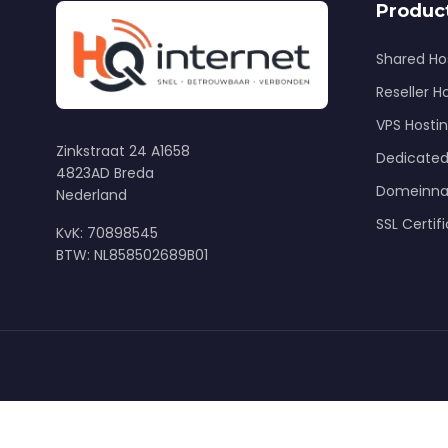
Produc
Shared Ho
Reseller H
VPS Hosti
Zinkstraat 24 A1658
Dedicated
4823AD Breda
Domeinn
Nederland
SSL Certif
KvK: 70898545
BTW: NL858502689B01