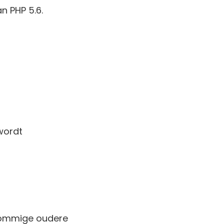
an PHP 5.6.
 wordt
 Sommige oudere