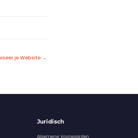
iseer je Website →
Juridisch
Algemene Voorwaarden