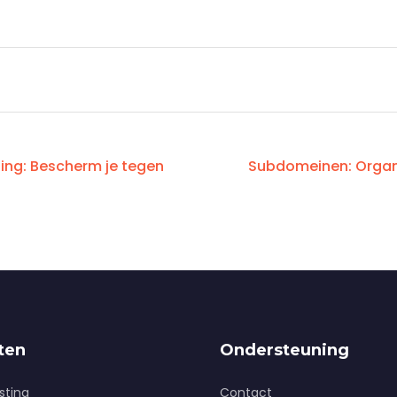
ing: Bescherm je tegen
Subdomeinen: Organ
ten
Ondersteuning
sting
Contact