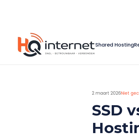
Shared Hosting
R
2 maart 2026
Niet ge
SSD v
Hostin