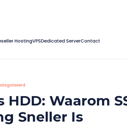
eseller Hosting
VPS
Dedicated Server
Contact
categoriseerd
s HDD: Waarom S
g Sneller Is